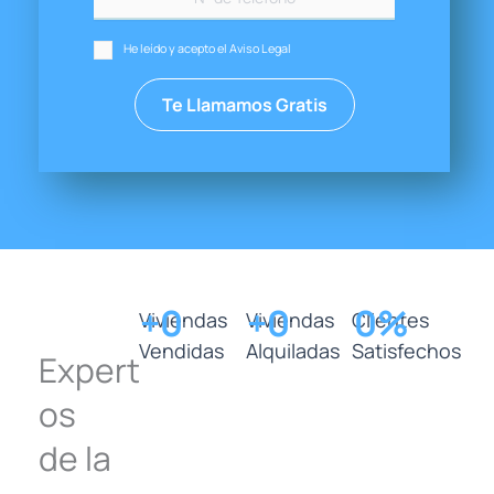
He leído y acepto el Aviso Legal
+
0
+
0
0
%
Viviendas
Viviendas
Clientes
Vendidas
Alquiladas
Satisfechos
Expert
os
de la