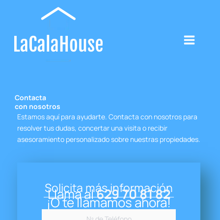
Ir
al
contenido
Contacta
con nosotros
Estamos aquí para ayudarte. Contacta con nosotros para
resolver tus dudas, concertar una visita o recibir
asesoramiento personalizado sobre nuestras propiedades.
Solicita más información
Llama al
629 70 81 82
¡O te llamamos ahora!