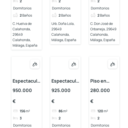
2
2
2
Dormitorios
Dormitorios
Dormitorios
2
Baños
2
Baños
2
Baños
C. Huelva de
Urb. Doña Lola,
C. Don José de
Calahonda,
29649
Orbaneja, 29649
29649
Calahonda,
Calahonda,
Calahonda,
Málaga, España
Málaga, España
Málaga, España
Espectacula
Espectacula
Piso en
r piso en
r piso en
Calahonda
950.000
925.000
280.000
primera
Calahonda
€
€
€
línea de mar
156
m²
86
m²
120
m²
3
2
2
Dormitorios
Dormitorios
Dormitorios