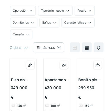
Operación
Tipo de Inmueble
Precio
Dormitorios
Baños
Características
Tamaño
Ordenar por
Piso en
Apartament
Bonito piso
Calahonda
o en
en
349.000
430.000
299.950
Calahonda
Calahonda
€
€
€
130
m²
100
m²
139
m²