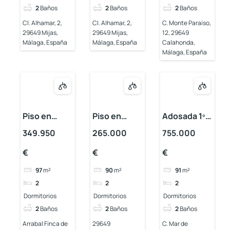
2
Baños
2
Baños
2
Baños
Cl. Alhamar, 2,
Cl. Alhamar, 2,
C. Monte Paraíso,
29649 Mijas,
29649 Mijas,
12, 29649
Málaga, España
Málaga, España
Calahonda,
Málaga, España
Piso en
Piso en
Adosada 1º
Calahonda
Calahonda
línea de mar
349.950
265.000
755.000
en
€
€
€
Calahonda
97
m²
90
m²
91
m²
2
2
2
Dormitorios
Dormitorios
Dormitorios
2
Baños
2
Baños
2
Baños
Arrabal Finca de
29649
C. Mar de