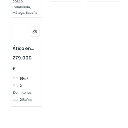
29649
Calahonda,
Málaga, España
Ático en
venta en
279.000
Calahonda
€
99
m²
2
Dormitorios
2
Baños