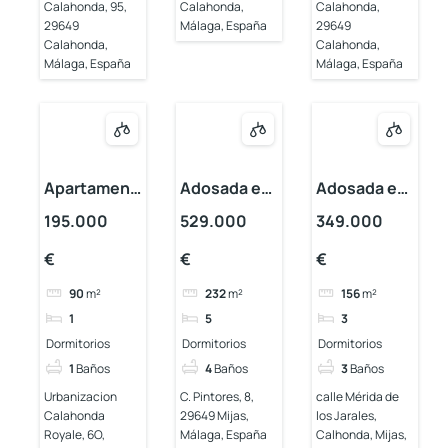
Calahonda, 95,
Calahonda,
Calahonda,
29649
Málaga, España
29649
Calahonda,
Calahonda,
Málaga, España
Málaga, España
Apartament
Adosada en
Adosada en
o en
Calahonda
Calahonda
195.000
529.000
349.000
Calahonda
€
€
€
90
m²
232
m²
156
m²
1
5
3
Dormitorios
Dormitorios
Dormitorios
1
Baños
4
Baños
3
Baños
Urbanizacion
C. Pintores, 8,
calle Mérida de
Calahonda
29649 Mijas,
los Jarales,
Royale, 6O,
Málaga, España
Calhonda, Mijas,