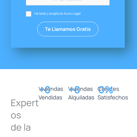
He leído y acepto el Aviso Legal
+
0
+
0
0
%
Viviendas
Viviendas
Clientes
Vendidas
Alquiladas
Satisfechos
Expert
os
de la