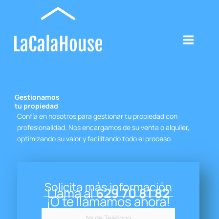
Ir
al
contenido
Gestionamos
tu propiedad
Confía en nosotros para gestionar tu propiedad con
profesionalidad. Nos encargamos de su venta o alquiler,
optimizando su valor y facilitando todo el proceso.
Solicita más información
Llama al
629 70 81 82
¡O te llamamos ahora!