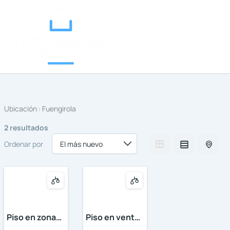
Categorías
Ir
al
contenido
Ubicación :
Fuengirola
2 resultados
Ordenar por
Piso en zona
Piso en venta
Miramar
en el Miramar