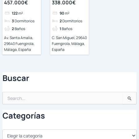
457.000€
338.000€
122
m²
90
m²
3
Dormitorios
2
Dormitorios
2
Baños
1
Baños
Av. Santa Amalia,
C. San Miguel, 29640
29640 Fuengirola,
Fuengirola, Málaga,
Málaga, España
España
Buscar
Buscar
por:
Categorías