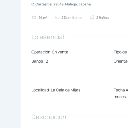
C. Cartajima, 29649, Málaga, España
94
m²
2
Dormitorios
2
Baños
Lo esencial
Operación
:
En venta
Tipo de
Baños
:
2
Orienta
Localidad
:
La Cala de Mijas
Fecha 
meses
Descripción