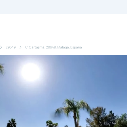
29649
C. Cartajima, 29649, Málaga, España