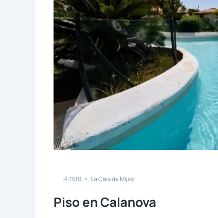
Compare
R-1510
La Cala de Mijas
Piso en Calanova