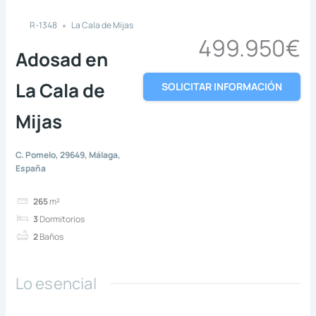
R-1348
La Cala de Mijas
499.950€
Adosad en
La Cala de
SOLICITAR INFORMACIÓN
Mijas
C. Pomelo, 29649, Málaga,
España
265
m²
3
Dormitorios
2
Baños
Lo esencial