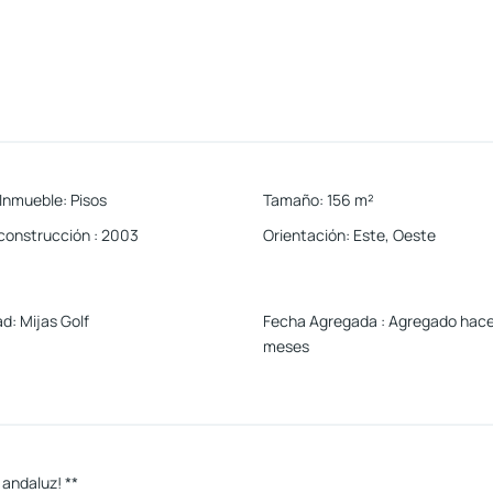
 Inmueble
:
Pisos
Tamaño
:
156
m²
construcción
:
2003
Orientación
:
Este, Oeste
ad
:
Mijas Golf
Fecha Agregada
:
Agregado hace
meses
 andaluz! **