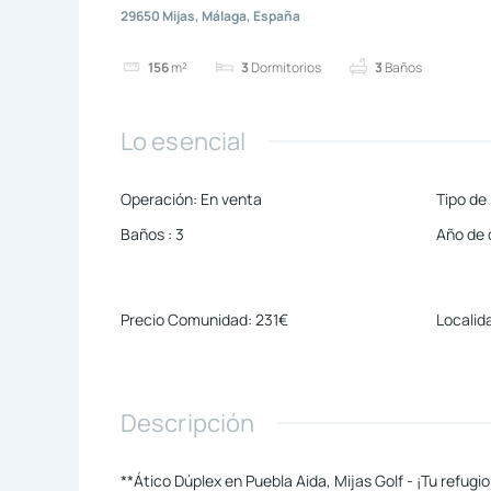
29650 Mijas, Málaga, España
156
m²
3
Dormitorios
3
Baños
Lo esencial
Operación
:
En venta
Tipo de
Baños
:
3
Año de 
Precio Comunidad
:
231€
Localid
Descripción
**Ático Dúplex en Puebla Aida, Mijas Golf - ¡Tu refugio