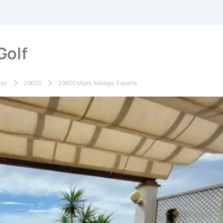
Golf
jas
29650
29650 Mijas, Málaga, España