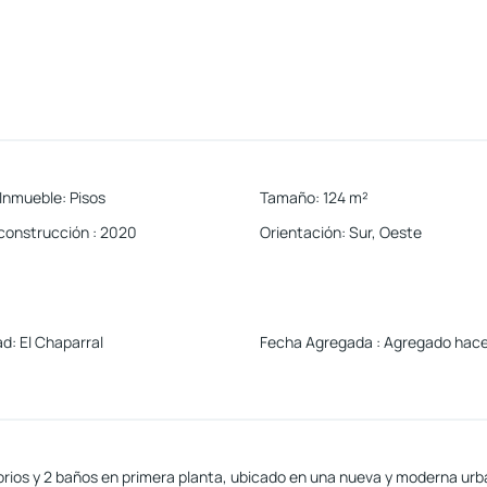
 Inmueble
:
Pisos
Tamaño
:
124
m²
construcción
:
2020
Orientación
:
Sur, Oeste
ad
:
El Chaparral
Fecha Agregada
:
Agregado hace
ios y 2 baños en primera planta, ubicado en una nueva y moderna urban