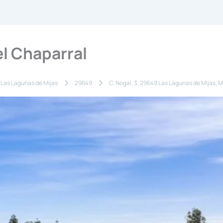
el Chaparral
Las Lagunas de Mijas
29649
C. Nogal, 3, 29649 Las Lagunas de Mijas, 