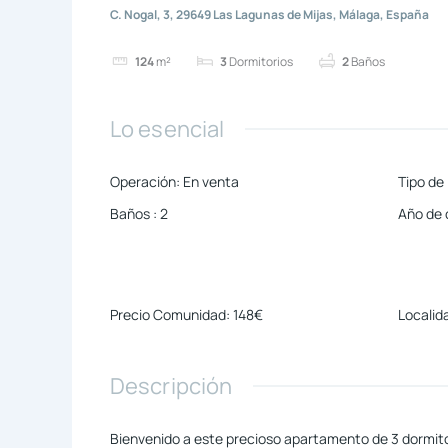
C. Nogal, 3, 29649 Las Lagunas de Mijas, Málaga, España
124
m²
3
Dormitorios
2
Baños
Lo esencial
Operación
:
En venta
Tipo de
Baños
:
2
Año de 
Precio Comunidad
:
148€
Localid
Descripción
Bienvenido a este precioso apartamento de 3 dormitor