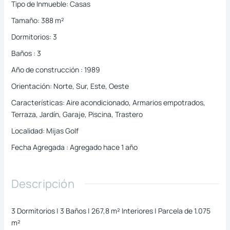
Tipo de Inmueble
:
Casas
Tamaño
:
388
m²
Dormitorios
:
3
Baños
:
3
Año de construcción
:
1989
Orientación
:
Norte, Sur, Este, Oeste
Características
:
Aire acondicionado, Armarios empotrados,
Terraza, Jardín, Garaje, Piscina, Trastero
Localidad
:
Mijas Golf
Fecha Agregada
:
Agregado hace 1 año
Descripción
3 Dormitorios | 3 Baños | 267,8 m² Interiores | Parcela de 1.075
m²