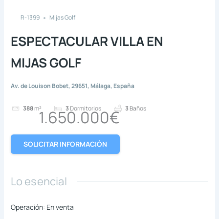
R-1399
Mijas Golf
ESPECTACULAR VILLA EN
MIJAS GOLF
Av. de Louison Bobet, 29651, Málaga, España
388
m²
3
Dormitorios
3
Baños
1.650.000€
SOLICITAR INFORMACIÓN
Lo esencial
Operación
:
En venta