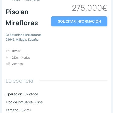
275.000€
Piso en
Miraflores
SOLICITAR INFORMACIÓN
C/ Severiano Ballesteros,
29649, Málaga, España
102
m²
2
Dormitorios
2
Baños
Lo esencial
Operación
:
En venta
Tipo de Inmueble
:
Pisos
Tamaño
:
102
m²