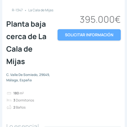
R-1347
La Cala de Mijas
395.000€
Planta baja
cerca de La
SOLICITAR INFORMACIÓN
Cala de
Mijas
C. Valle De Somiedo, 29649,
Málaga, España
180
m²
3
Dormitorios
2
Baños
Lo esencial