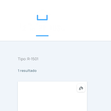
Categorías
Ir
al
contenido
Tipo:
R-1501
1 resultado