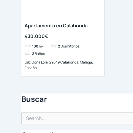
Apartamento en Calahonda
430.000€
100
m²
2
Dormitorios
2
Baños
Urb. Doña Lola, 29649 Calahonda, Málaga,
España
Buscar
Buscar
por: