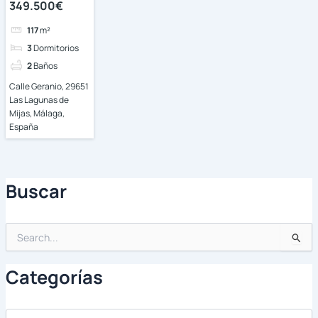
349.500€
117
m²
3
Dormitorios
2
Baños
Calle Geranio, 29651
Las Lagunas de
Mijas, Málaga,
España
Buscar
Buscar
por:
Categorías