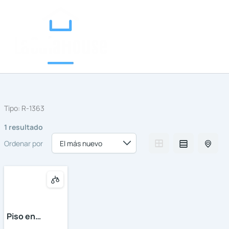
Categorías
Ir
al
contenido
Tipo:
R-1363
1 resultado
Ordenar por
Piso en
Miraflores