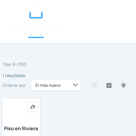
Categorías
Ir
al
contenido
Tipo:
R-1393
1 resultado
Ordenar por
Piso en Riviera