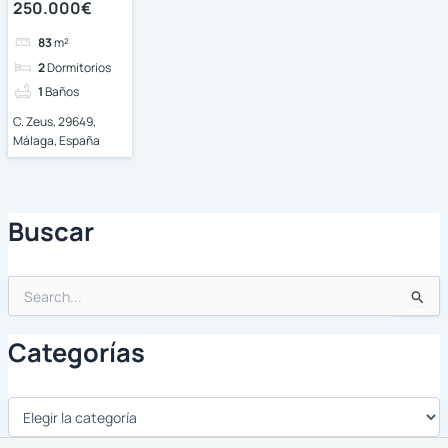
250.000€
83
m²
2
Dormitorios
1
Baños
C. Zeus, 29649,
Málaga, España
Buscar
Buscar
por:
Categorías