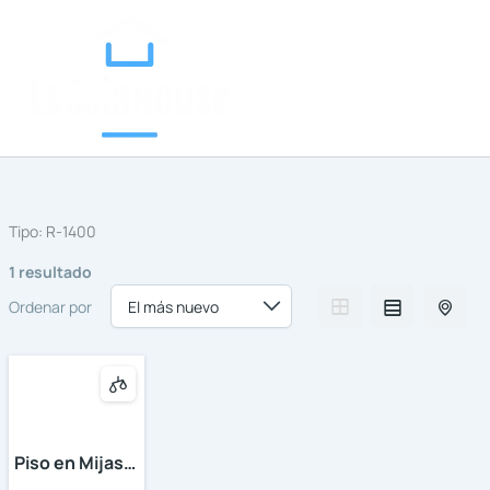
Categorías
Ir
al
contenido
Tipo:
R-1400
1 resultado
Ordenar por
Piso en Mijas
Golf