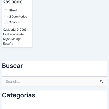
285.000€
99
m²
2
Dormitorios
2
Baños
C. Madrid, 9, 29651
Las Lagunas de
Mijas, Málaga,
España
Buscar
Buscar
por:
Categorías