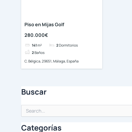
Piso en Mijas Golf
280.000€
141
m²
2
Dormitorios
2
Baños
C. Bélgica, 29651, Málaga, España
Buscar
Buscar
por:
Categorías