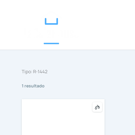
Categorías
Ir
al
contenido
Tipo:
R-1442
1 resultado