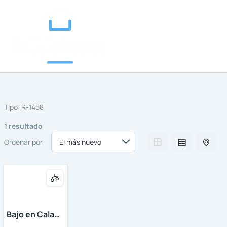
Categorías
Ir
al
contenido
Tipo:
R-1458
1 resultado
Ordenar por
Bajo en Cala
de Mijas