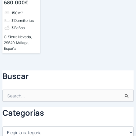
680.000€
150
m²
3
Dormitorios
3
Baños
C. Sierra Nevada,
29649, Málaga,
España
Buscar
Buscar
por:
Categorías