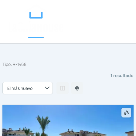
Categorías
Ir
al
contenido
Tipo:
R-1468
1 resultado