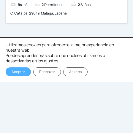
94
m²
2
Dormitorios
2
Baños
C. Catalpa, 29649, Málaga, España
Buscar
Utilizamos cookies para ofrecerte la mejor experiencia en
nuestra web.
Puedes aprender más sobre qué cookies utilizamos o
desactivarlas en los ajustes.
Buscar
por:
Aceptar
Rechazar
Ajustes
Categorías