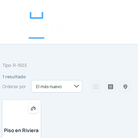
Categorías
Ir
al
contenido
Tipo:
R-1503
1 resultado
Ordenar por
Piso en Riviera