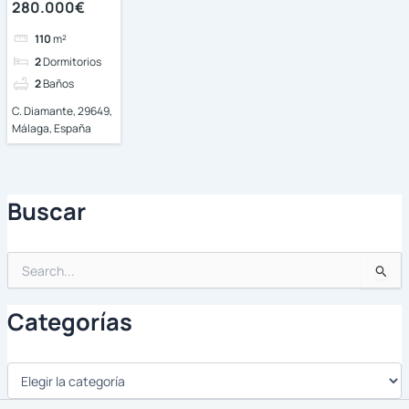
280.000€
110
m²
2
Dormitorios
2
Baños
C. Diamante, 29649,
Málaga, España
Buscar
Buscar
por:
Categorías