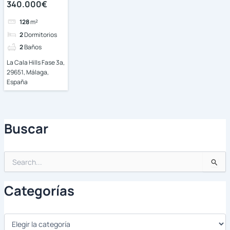
340.000€
128
m²
2
Dormitorios
2
Baños
La Cala Hills Fase 3a,
29651, Málaga,
España
Buscar
Buscar
por:
Categorías