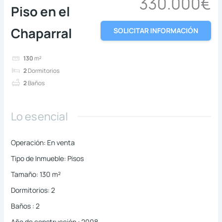
330.000€
Piso en el
Chaparral
SOLICITAR INFORMACIÓN
130
m²
2
Dormitorios
2
Baños
Lo esencial
Operación
:
En venta
Tipo de Inmueble
:
Pisos
Tamaño
:
130
m²
Dormitorios
:
2
Baños
:
2
Año de construcción
:
2008