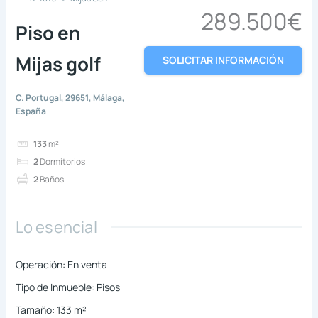
289.500€
Piso en
Mijas golf
SOLICITAR INFORMACIÓN
C. Portugal, 29651, Málaga,
España
133
m²
2
Dormitorios
2
Baños
Lo esencial
Operación
:
En venta
Tipo de Inmueble
:
Pisos
Tamaño
:
133
m²