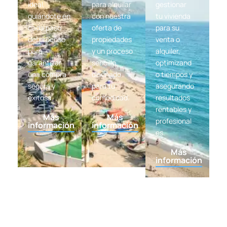
ideal,
para alquilar
gestionar
guiándote en
con nuestra
tu vivienda
cada paso
oferta de
para su
del proceso
propiedades
venta o
para
y un proceso
alquiler,
garantizar
sencillo
optimizand
una compra
diseñado
o tiempos y
segura y
para tu
asegurando
exitosa.
comodidad.
resultados
rentables y
Más
Más
profesional
información
información
es.
Más
información