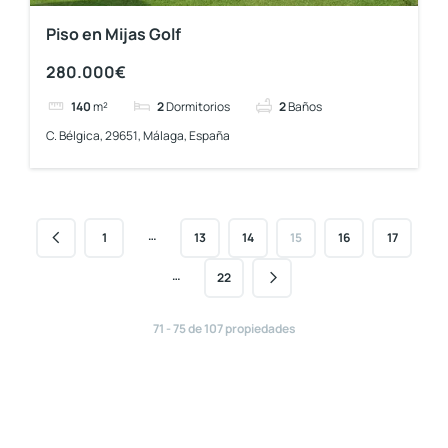
Piso en Mijas Golf
280.000€
140
m²
2
Dormitorios
2
Baños
C. Bélgica, 29651, Málaga, España
…
1
13
14
15
16
17
…
22
71 - 75 de 107 propiedades