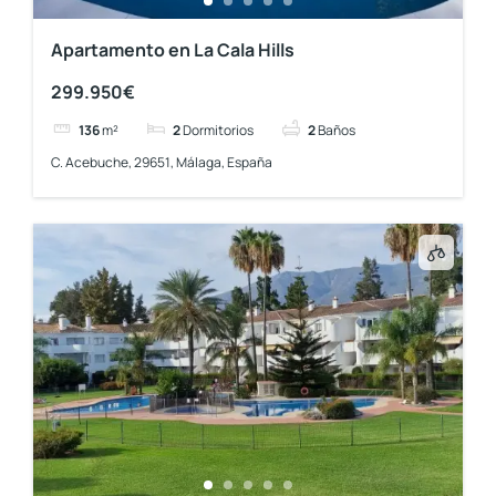
Apartamento en La Cala Hills
299.950€
136
m²
2
Dormitorios
2
Baños
C. Acebuche, 29651, Málaga, España