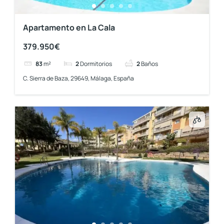
Apartamento en La Cala
379.950€
83
m²
2
Dormitorios
2
Baños
C. Sierra de Baza, 29649, Málaga, España