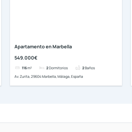
Apartamento en Marbella
549.000€
116
m²
2
Dormitorios
2
Baños
Av. Zurita, 29604 Marbella, Málaga, España