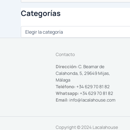
por:
Categorías
Contacto
Dirección:
C. Beamar de
Calahonda, 5, 29649 Mijas,
Málaga
Teléfono:
+34 629 70 81 82
Whatsapp:
+34 629 70 81 82
Email:
info@lacalahouse.com
Copyright © 2024 Lacalahouse