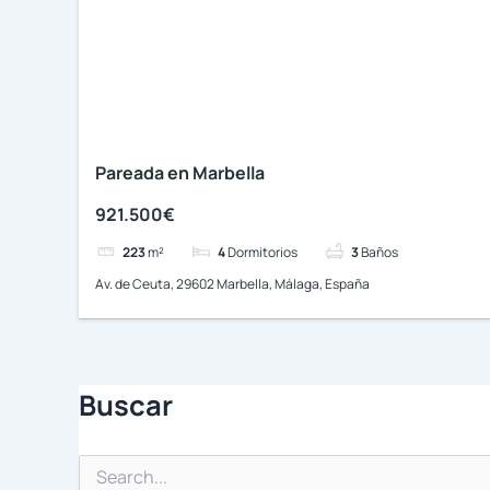
Pareada en Marbella
921.500€
223
m²
4
Dormitorios
3
Baños
Av. de Ceuta, 29602 Marbella, Málaga, España
Buscar
Buscar