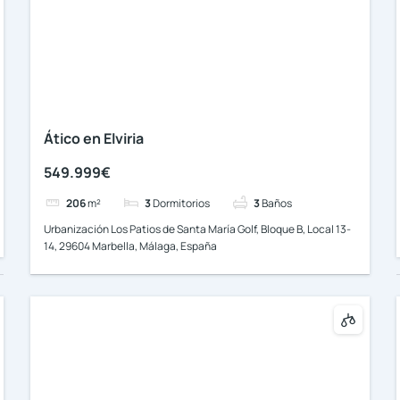
Ático en Elviria
549.999€
206
m²
3
Dormitorios
3
Baños
Urbanización Los Patios de Santa María Golf, Bloque B, Local 13-
14, 29604 Marbella, Málaga, España