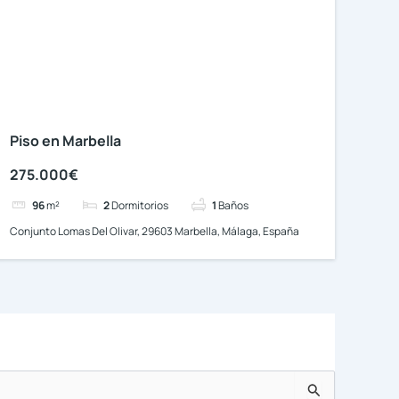
Piso en Marbella
275.000€
96
m²
2
Dormitorios
1
Baños
Conjunto Lomas Del Olivar, 29603 Marbella, Málaga, España