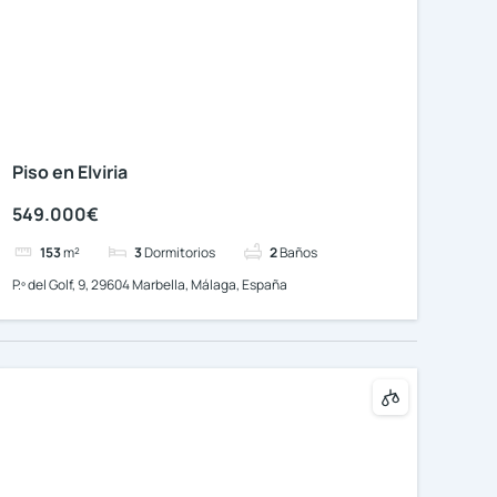
Piso en Elviria
549.000€
153
m²
3
Dormitorios
2
Baños
P.º del Golf, 9, 29604 Marbella, Málaga, España