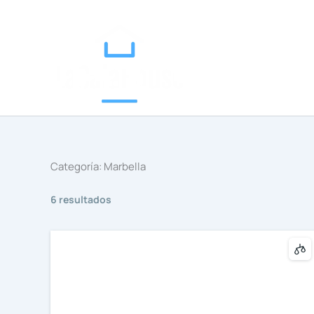
Categorías
Ir
al
contenido
Categoría:
Marbella
6 resultados