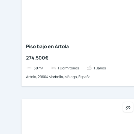
Piso bajo en Artola
274.500€
50
m²
1
Dormitorios
1
Baños
Artola, 29604 Marbella, Málaga, España