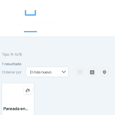
Categorías
Ir
al
contenido
Tipo:
R-1478
1 resultado
Ordenar por
Pareada en
Marbella