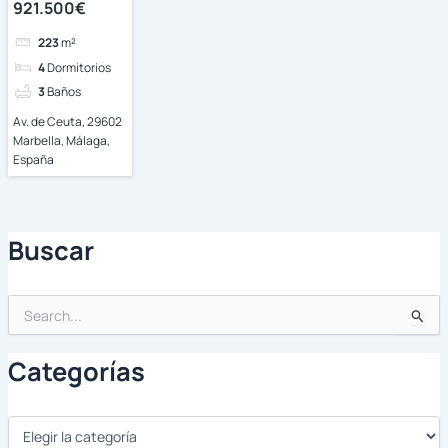
921.500€
223
m²
4
Dormitorios
3
Baños
Av. de Ceuta, 29602
Marbella, Málaga,
España
Buscar
Buscar
por:
Categorías