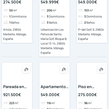
274.500€
549.999€
549.000€
50
m²
206
m²
153
m²
1
Dormitorios
3
Dormitorios
3
Dormitorios
1
Baños
3
Baños
2
Baños
Artola, 29604
Urbanización Los
P.º del Golf, 9, 29604
Marbella, Málaga,
Patios de Santa
Marbella, Málaga,
España
María Golf, Bloque B,
España
Local 13-14, 29604
Marbella, Málaga,
España
Pareada en
Apartamento
Piso en
Marbella
en Marbella
Marbella
921.500€
549.000€
275.000€
223
m²
116
m²
96
m²