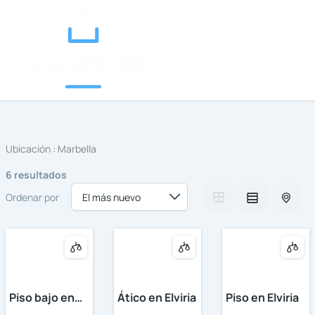
Categorías
Ir
al
contenido
Ubicación :
Marbella
6 resultados
Ordenar por
Piso bajo en
Ático en Elviria
Piso en Elviria
Artola