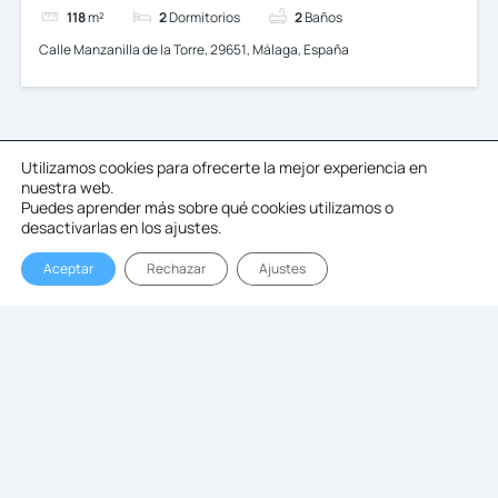
118
m²
2
Dormitorios
2
Baños
Calle Manzanilla de la Torre, 29651, Málaga, España
Buscar
Utilizamos cookies para ofrecerte la mejor experiencia en
nuestra web.
Puedes aprender más sobre qué cookies utilizamos o
desactivarlas en los ajustes.
Buscar
por:
Aceptar
Rechazar
Ajustes
Categorías