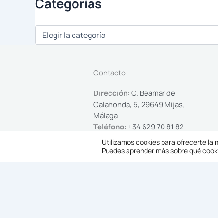
Categorías
Contacto
Dirección:
C. Beamar de
Calahonda, 5, 29649 Mijas,
Málaga
Teléfono:
+34 629 70 81 82
Whatsapp:
+34 629 70 81 82
Utilizamos cookies para ofrecerte la
Email:
info@lacalahouse.com
Puedes aprender más sobre qué cookie
Copyright © 2024 Lacalahouse