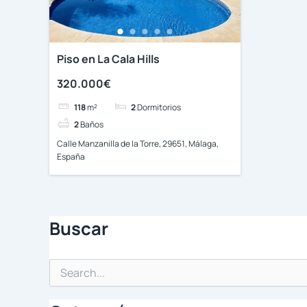
Piso en La Cala Hills
320.000€
118
m²
2
Dormitorios
2
Baños
Calle Manzanilla de la Torre, 29651, Málaga,
España
Buscar
Buscar
por: