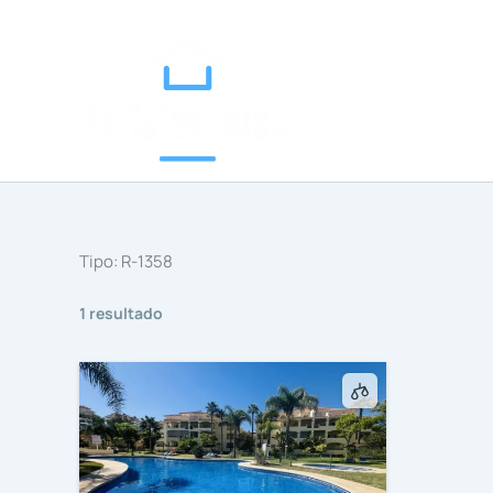
Categorías
Ir
al
contenido
Tipo:
R-1358
1 resultado