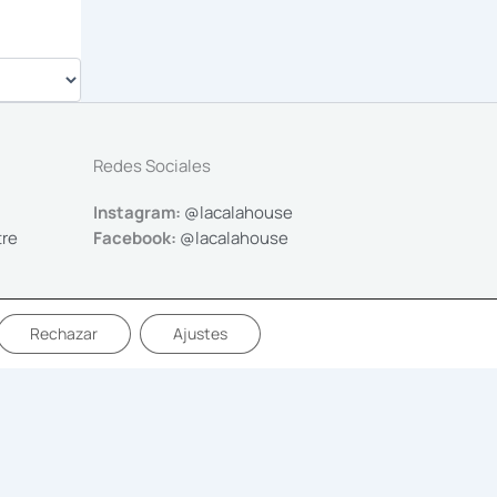
Redes Sociales
Instagram:
@lacalahouse
tre
Facebook:
@lacalahouse
Rechazar
Ajustes
Desarrollo web | Digitalheroes